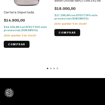
Bolso Oficial SkR//Cod:34148
$18.000,00
Cartera Importada
$17.100,00
con
EFECTIVO solo
presencial (SIN ENVIO)
$14.900,00
¡Solo quedan
4
en stock!
$14.155,00
con
EFECTIVO solo
presencial (SIN ENVIO)
¡Solo quedan
3
en stock!