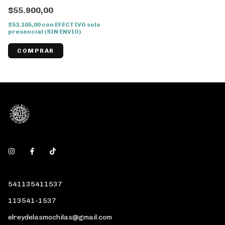
41557
$55.900,00
$53.105,00
con
EFECTIVO solo
presencial (SIN ENVIO)
541135411537
113541-1537
elreydelasmochilas@gmail.com