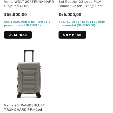
Valija WDLT 20" TRUNK HARD
Set Escolar X3 Let’s Play
PP//Cod:41553
Gamer Skater – 16”// Cod:
42942
$55.900,00
$45.000,00
$53.105,00
con
EFECTIVO solo
$42.750,00
con
EFECTIVO solo
presencial (SIN ENVIO)
presencial (SIN ENVIO)
Valija 20” WANDERLUST
TRUNK HARD PP//Cod: