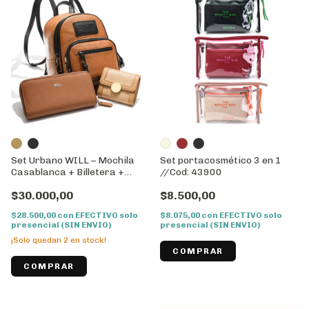
Set Urbano WILL – Mochila
Set portacosmético 3 en 1
Casablanca + Billetera +
//Cod: 43900
Tarjetero
$30.000,00
$8.500,00
$28.500,00
con
EFECTIVO solo
$8.075,00
con
EFECTIVO solo
presencial (SIN ENVIO)
presencial (SIN ENVIO)
¡Solo quedan
2
en stock!
COMPRAR
COMPRAR