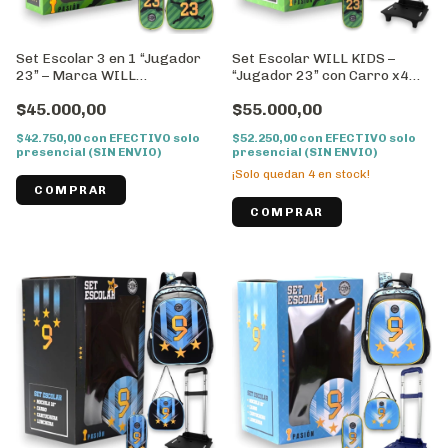
Set Escolar 3 en 1 “Jugador
Set Escolar WILL KIDS –
23” – Marca WILL
“Jugador 23” con Carro x4
//Cod:43038
Piezas – 16’’//Cod:43029
$45.000,00
$55.000,00
$42.750,00
con
EFECTIVO solo
$52.250,00
con
EFECTIVO solo
presencial (SIN ENVIO)
presencial (SIN ENVIO)
¡Solo quedan
4
en stock!