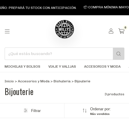
📦 COMPRA MÍNIMA MAYORI
IÑO: PREPARÁ TU STOCK CON ANTICIPACIÓN.
0
MOCHILAS Y BOLSOS
VIAJE Y VALIJAS
ACCESORIOS Y MODA
Inicio
>
Accesorios y Moda
>
Bishuteria
>
Bijouterie
Bijouterie
3 productos
Ordenar por:
Filtrar
Más vendidos