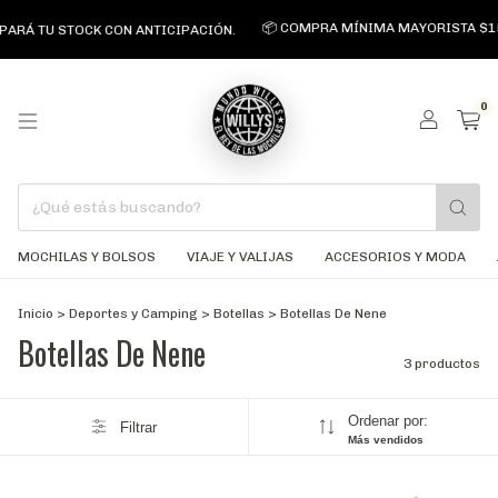
📦 COMPRA MÍNIMA MAYORISTA $150
PARÁ TU STOCK CON ANTICIPACIÓN.
0
MOCHILAS Y BOLSOS
VIAJE Y VALIJAS
ACCESORIOS Y MODA
Inicio
>
Deportes y Camping
>
Botellas
>
Botellas De Nene
Botellas De Nene
3 productos
Ordenar por:
Filtrar
Más vendidos