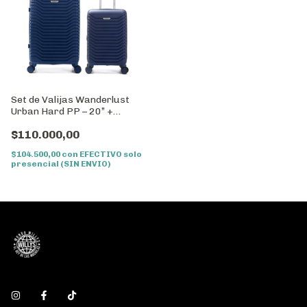
Set de Valijas Wanderlust
Urban Hard PP – 20” +
24”//Cod: 39725
$110.000,00
$104.500,00
con
EFECTIVO solo
presencial (SIN ENVIO)