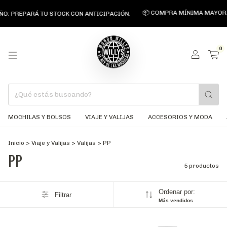
📦 COMPRA MÍNIMA MAYORIST
ÑO: PREPARÁ TU STOCK CON ANTICIPACIÓN.
0
MOCHILAS Y BOLSOS
VIAJE Y VALIJAS
ACCESORIOS Y MODA
Inicio
>
Viaje y Valijas
>
Valijas
>
PP
PP
5 productos
Ordenar por:
Filtrar
Más vendidos