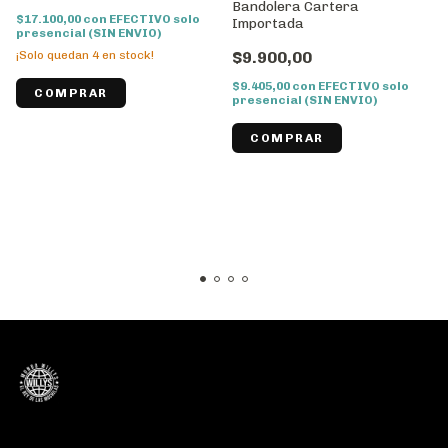
Bandolera Cartera
$17.100,00
con
EFECTIVO solo
Importada
presencial (SIN ENVIO)
¡Solo quedan
4
en stock!
$9.900,00
$9.405,00
con
EFECTIVO solo
presencial (SIN ENVIO)