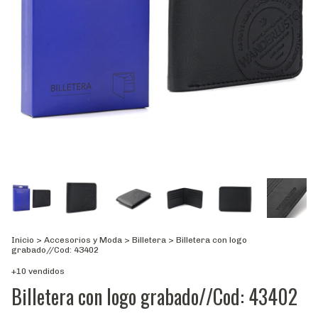
Inicio
>
Accesorios y Moda
>
Billetera
>
Billetera con logo
grabado//Cod: 43402
+10 vendidos
Billetera con logo grabado//Cod: 43402