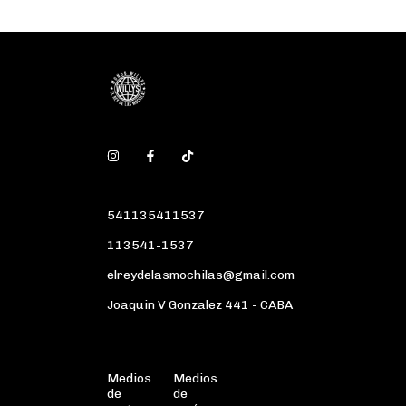
541135411537
113541-1537
elreydelasmochilas@gmail.com
Joaquin V Gonzalez 441 - CABA
Medios
Medios
de
de