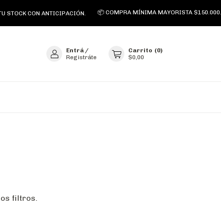
📦 COMPRA MÍNIMA MAYORISTA $150.000.
U STOCK CON ANTICIPACIÓN.
Entrá
/
Carrito
(
0
)
Registráte
$0,00
s filtros.