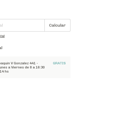
:
Cambiar CP
Calcular
tal
al
oaquin V Gonzalez 441 -
GRATIS
nes a Viernes de 8 a 16:30
 14 hs