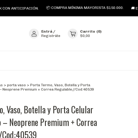
📦 COMPRA MÍNIMA MAYORISTA $150.000.
ANTICIPACIÓN.
🚚 ENVÍO 
Entrá
/
Carrito
(
0
)
Registráte
$0,00
as
>
porta vaso
>
Porta Termo, Vaso, Botella y Porta
lo – Neoprene Premium + Correa Regulable//Cod:40539
, Vaso, Botella y Porta Celular
lo – Neoprene Premium + Correa
//Cod:40539