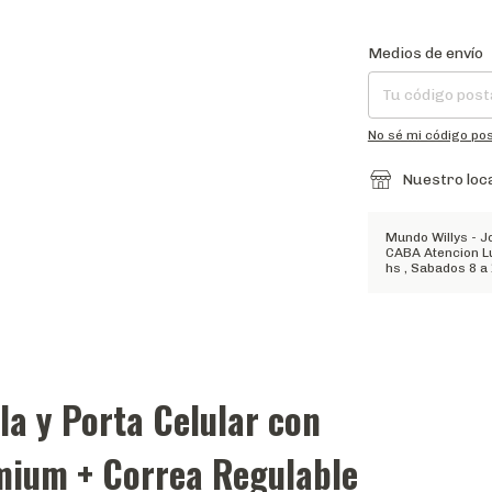
Entregas para el CP
Medios de envío
No sé mi código pos
Nuestro loc
Mundo Willys - J
CABA Atencion Lu
hs , Sabados 8 a
la y Porta Celular con
mium + Correa Regulable