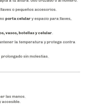
pta a tu altura. Uso cruzado o al hombro.
 llaves o pequeños accesorios.
omo
porta celular
y espacio para llaves,
s, vasos, botellas y celular
.
ntener la temperatura y protege contra
 prolongado sin molestias.
par las manos.
y accesible.