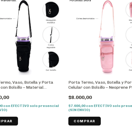
ermo, Vaso, Botella y Porta
Porta Termo, Vaso, Botella y Po
 con Bolsillo – Material
Celular con Bolsillo – Neoprene
ente + Correa
+ Correa Regulable//Cod:4054
0,00
$8.000,00
ble//Cod:40545
00
con
EFECTIVO solo presencial
$7.600,00
con
EFECTIVO solo prese
VIO)
(SIN ENVIO)