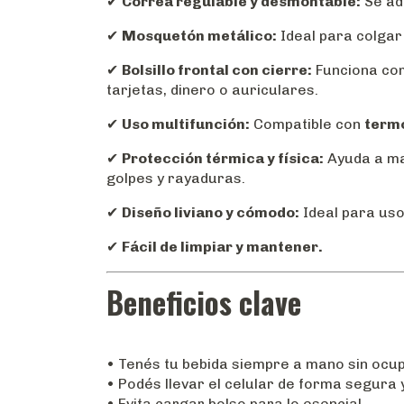
✔
Correa regulable y desmontable:
Se ada
✔
Mosquetón metálico:
Ideal para colgar
✔
Bolsillo frontal con cierre:
Funciona c
tarjetas, dinero o auriculares.
✔
Uso multifunción:
Compatible con
termo
✔
Protección térmica y física:
Ayuda a ma
golpes y rayaduras.
✔
Diseño liviano y cómodo:
Ideal para uso
✔
Fácil de limpiar y mantener.
Beneficios clave
• Tenés tu bebida siempre a mano sin ocu
• Podés llevar el celular de forma segura 
• Evita cargar bolso para lo esencial.