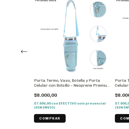
la y Porta
Porta Termo, Vaso, Botella y Porta
Porta T
Neoprene Premium
Celular con Bolsillo – Neoprene Premium
Celular
od:40544
+ Correa Regulable//Cod:40540
Resist
$8.000,00
$8.00
Regula
lo presencial
$7.600,00
con
EFECTIVO solo presencial
$7.600,
(SIN ENVIO)
(SIN EN