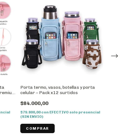
rta
Porta termo, vasos, botellas y porta
Porta Termo, Va
 Premium
celular – Pack x12 surtidos
Celular con Bol
1
+ Correa Regu
$84.000,00
$8.000,00
ncial
$79.800,00
con
EFECTIVO solo presencial
$7.600,00
con
EF
(SIN ENVIO)
(SIN ENVIO)