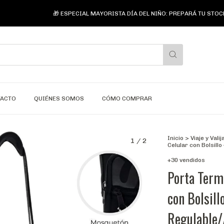
🎁 ESPECIAL MAYORISTA DÍA DEL NIÑO: PREPARÁ TU STOCK CON 
TACTO
QUIÉNES SOMOS
CÓMO COMPRAR
Inicio
>
Viaje y Valij
1
/
2
Celular con Bolsil
+30 vendidos
Porta Termo
con Bolsil
Regulable