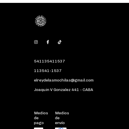
541135411537
113541-1537
elreydelasmochilas@gmail.com
Joaquin V Gonzalez 441 - CABA
Medios
Medios
de
de
pago
envío