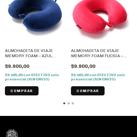
ALMOHADITA DE VIAJE
ALMOHADITA DE VIAJE
MEMORY FOAM – AZUL
MEMORY FOAM FUCSIA –
OSCURO PLEGABLE
PLEGABLE
$9.900,00
$9.900,00
WANDERLUST//Cod: 43468
WANDERLUST//Cod: 43473
$9.405,00
con
EFECTIVO solo
$9.405,00
con
EFECTIVO solo
presencial (SIN ENVIO)
presencial (SIN ENVIO)